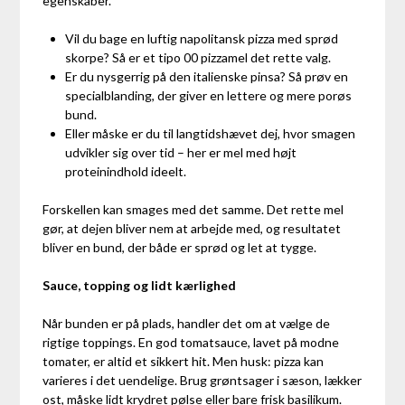
egenskaber.
Vil du bage en luftig napolitansk pizza med sprød
skorpe? Så er et tipo 00 pizzamel det rette valg.
Er du nysgerrig på den italienske pinsa? Så prøv en
specialblanding, der giver en lettere og mere porøs
bund.
Eller måske er du til langtidshævet dej, hvor smagen
udvikler sig over tid – her er mel med højt
proteinindhold ideelt.
Forskellen kan smages med det samme. Det rette mel
gør, at dejen bliver nem at arbejde med, og resultatet
bliver en bund, der både er sprød og let at tygge.
Sauce, topping og lidt kærlighed
Når bunden er på plads, handler det om at vælge de
rigtige toppings. En god tomatsauce, lavet på modne
tomater, er altid et sikkert hit. Men husk: pizza kan
varieres i det uendelige. Brug grøntsager i sæson, lækker
ost, måske lidt krydret pølse eller bare frisk basilikum.