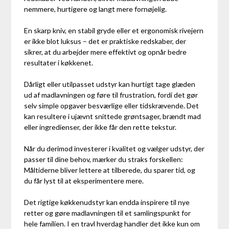
nemmere, hurtigere og langt mere fornøjelig.
En skarp kniv, en stabil gryde eller et ergonomisk rivejern
er ikke blot luksus – det er praktiske redskaber, der
sikrer, at du arbejder mere effektivt og opnår bedre
resultater i køkkenet.
Dårligt eller utilpasset udstyr kan hurtigt tage glæden
ud af madlavningen og føre til frustration, fordi det gør
selv simple opgaver besværlige eller tidskrævende. Det
kan resultere i ujævnt snittede grøntsager, brændt mad
eller ingredienser, der ikke får den rette tekstur.
Når du derimod investerer i kvalitet og vælger udstyr, der
passer til dine behov, mærker du straks forskellen:
Måltiderne bliver lettere at tilberede, du sparer tid, og
du får lyst til at eksperimentere mere.
Det rigtige køkkenudstyr kan endda inspirere til nye
retter og gøre madlavningen til et samlingspunkt for
hele familien. I en travl hverdag handler det ikke kun om